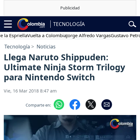
TECNOLOGÍA
priella
Vuelta a Colombia
Jorge Alfredo Vargas
Gustavo Petro
Po
Tecnología
Noticias
Llega Naruto Shippuden:
Ultimate Ninja Storm Trilogy
para Nintendo Switch
Vie, 16 Mar 2018 8:47 am
Comparte en: