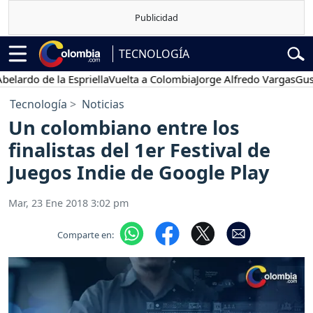
TECNOLOGÍA
rdo de la Espriella
Vuelta a Colombia
Jorge Alfredo Vargas
Gustavo
Tecnología
Noticias
Un colombiano entre los
finalistas del 1er Festival de
Juegos Indie de Google Play
Mar, 23 Ene 2018 3:02 pm
Comparte en: