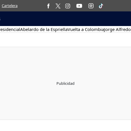
Cartelera
s
esidencial
Abelardo de la Espriella
Vuelta a Colombia
Jorge Alfredo