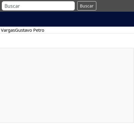
Buscar
 Vargas
Gustavo Petro