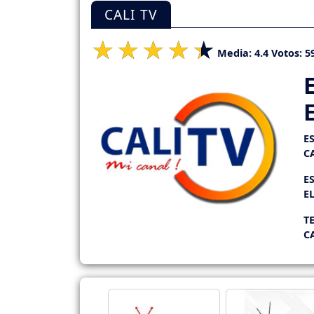
CALI TV
Media:
4.4
Votos:
5
E
C
E
E
T
C