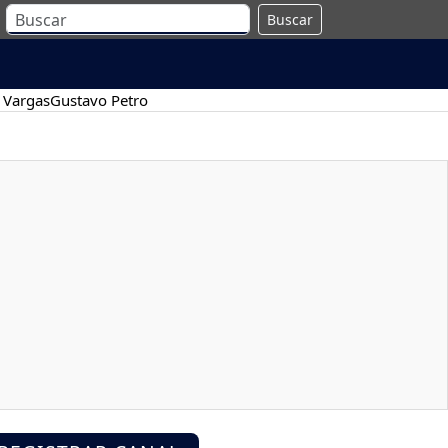
Buscar
 Vargas
Gustavo Petro