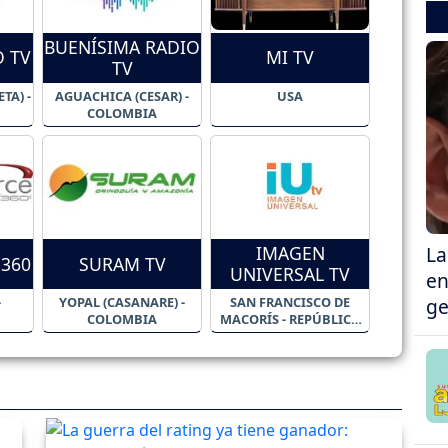
BUENÍSIMA RADIO
O TV
MI TV
TV
TA) -
AGUACHICA (CESAR) -
USA
COLOMBIA
IMAGEN
La
360
SURAM TV
UNIVERSAL TV
en
-
YOPAL (CASANARE) -
SAN FRANCISCO DE
ge
COLOMBIA
MACORÍS - REPÚBLICA
DOMINICANA