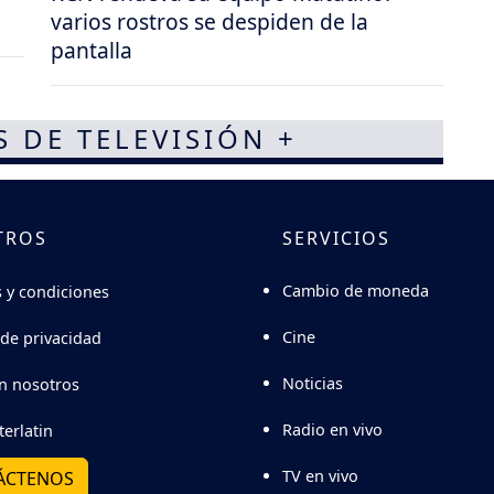
varios rostros se despiden de la
pantalla
S DE TELEVISIÓN +
TROS
SERVICIOS
Cambio de moneda
 y condiciones
Cine
 de privacidad
Noticias
n nosotros
Radio en vivo
terlatin
TV en vivo
ÁCTENOS