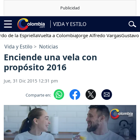
VIDA Y ESTILO
a Espriella
Vuelta a Colombia
Jorge Alfredo Vargas
Gustavo Petro
Vida y Estilo
Noticias
Enciende una vela con
propósito 2016
Jue, 31 Dic 2015 12:31 pm
Comparte en: