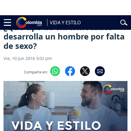
ncial
Abelardo de la Espriella
Vuelta a Colombia
Jorge Alfredo Varg
VIDA Y ESTILO
¿Qué tipo de enfermedades
desarrolla un hombre por falta
de sexo?
Vie, 10 Jun 2016 3:02 pm
Comparte en: