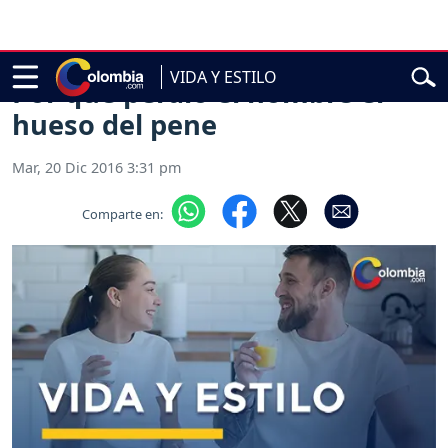
 presidencial de Abelardo de la Espriella
Sigue en vivo la pos
VIDA Y ESTILO
Por qué perdió el hombre el
hueso del pene
Mar, 20 Dic 2016 3:31 pm
Comparte en: