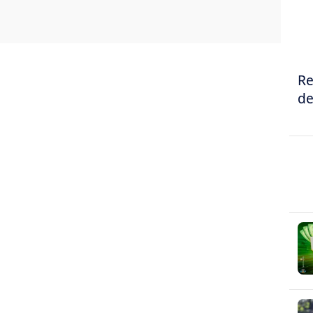
Re
de