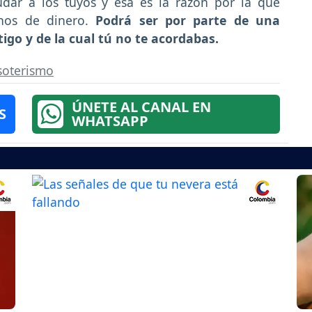
udar a los tuyos y esa es la razón por la que
lenos de dinero.
Podrá ser por parte de una
go y de la cual tú no te acordabas.
soterismo
ÚNETE AL CANAL EN
S
WHATSAPP