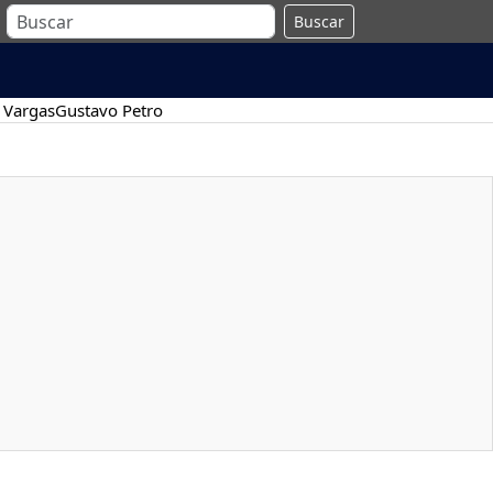
Buscar
 Vargas
Gustavo Petro