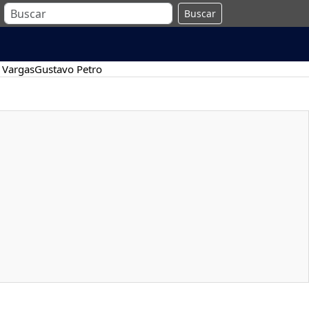
Buscar
 Vargas
Gustavo Petro