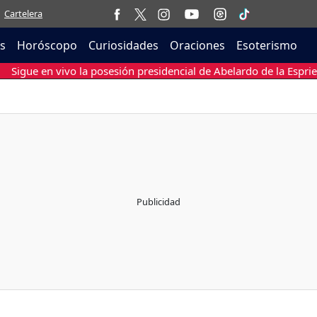
Cartelera
as
Horóscopo
Curiosidades
Oraciones
Esoterismo
Sigue en vivo la posesión presidencial de Abelardo de la Esprie