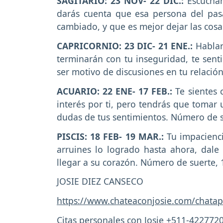
SAGITARIO: 23 NOV- 22 DIC.:
Escuchar
darás cuenta que esa persona del pa
cambiado, y que es mejor dejar las cos
CAPRICORNIO: 23 DIC- 21 ENE.:
Hablar
terminarán con tu inseguridad, te senti
ser motivo de discusiones en tu relació
ACUARIO: 22 ENE- 17 FEB.:
Te sientes 
interés por ti, pero tendrás que tomar 
dudas de tus sentimientos. Número de s
PISCIS: 18 FEB- 19 MAR.:
Tu impacienci
arruines lo logrado hasta ahora, dale
llegar a su corazón. Número de suerte, 
JOSIE DIEZ CANSECO
https://www.chateaconjosie.com/chatap
Citas personales con Josie +511-422772