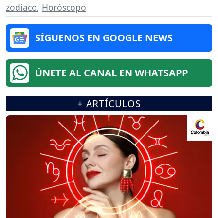
zodiaco
,
Horóscopo
SÍGUENOS EN GOOGLE NEWS
ÚNETE AL CANAL EN WHATSAPP
+ ARTÍCULOS