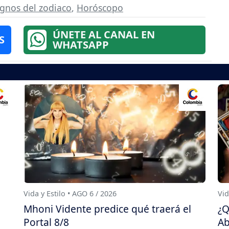
ignos del zodiaco
,
Horóscopo
ÚNETE AL CANAL EN
S
WHATSAPP
Vida y Estilo • AGO 6 / 2026
Vid
Mhoni Vidente predice qué traerá el
¿Q
Portal 8/8
Ab