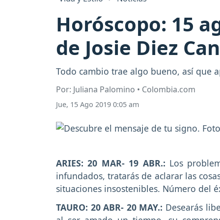
Horóscopo: 15 ag
de Josie Diez Ca
Todo cambio trae algo bueno, así que a
Por: Juliana Palomino • Colombia.com
Jue, 15 Ago 2019 0:05 am
ARIES: 20 MAR- 19 ABR.:
Los problem
infundados, tratarás de aclarar las cos
situaciones insostenibles. Número del éx
TAURO: 20 ABR- 20 MAY.:
Desearás libe