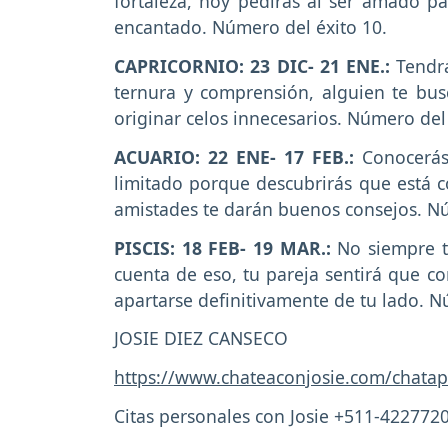
fortaleza, hoy pedirás al ser amado pa
encantado. Número del éxito 10.
CAPRICORNIO: 23 DIC- 21 ENE.:
Tendrá
ternura y comprensión, alguien te bus
originar celos innecesarios. Número del 
ACUARIO: 22 ENE- 17 FEB.:
Conocerás
limitado porque descubrirás que está c
amistades te darán buenos consejos. Nú
PISCIS: 18 FEB- 19 MAR.:
No siempre tu
cuenta de eso, tu pareja sentirá que co
apartarse definitivamente de tu lado. N
JOSIE DIEZ CANSECO
https://www.chateaconjosie.com/chatap
Citas personales con Josie +511-422772