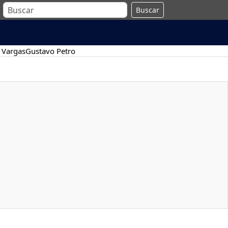
Buscar
 Vargas
Gustavo Petro