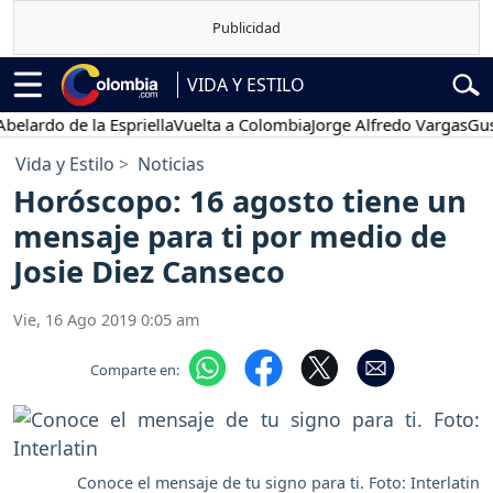
VIDA Y ESTILO
do de la Espriella
Vuelta a Colombia
Jorge Alfredo Vargas
Gustavo
Vida y Estilo
Noticias
Horóscopo: 16 agosto tiene un
mensaje para ti por medio de
Josie Diez Canseco
Vie, 16 Ago 2019 0:05 am
Comparte en:
Conoce el mensaje de tu signo para ti. Foto: Interlatin