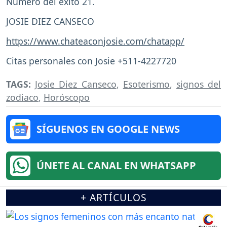
Número del éxito 21.
JOSIE DIEZ CANSECO
https://www.chateaconjosie.com/chatapp/
Citas personales con Josie +511-4227720
TAGS:
Josie Diez Canseco
,
Esoterismo
,
signos del
zodiaco
,
Horóscopo
SÍGUENOS EN GOOGLE NEWS
ÚNETE AL CANAL EN WHATSAPP
+ ARTÍCULOS