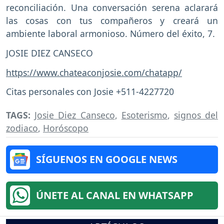
reconciliación. Una conversación serena aclarará
las cosas con tus compañeros y creará un
ambiente laboral armonioso. Número del éxito, 7.
JOSIE DIEZ CANSECO
https://www.chateaconjosie.com/chatapp/
Citas personales con Josie +511-4227720
TAGS:
Josie Diez Canseco
,
Esoterismo
,
signos del
zodiaco
,
Horóscopo
SÍGUENOS EN GOOGLE NEWS
ÚNETE AL CANAL EN WHATSAPP