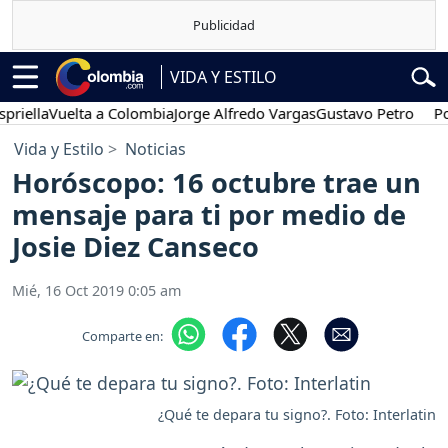
VIDA Y ESTILO
a
Vuelta a Colombia
Jorge Alfredo Vargas
Gustavo Petro
Posesión
Vida y Estilo
Noticias
Horóscopo: 16 octubre trae un
mensaje para ti por medio de
Josie Diez Canseco
Mié, 16 Oct 2019 0:05 am
Comparte en:
¿Qué te depara tu signo?. Foto: Interlatin