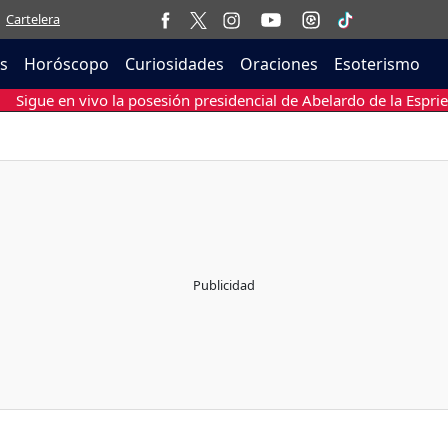
Cartelera
as
Horóscopo
Curiosidades
Oraciones
Esoterismo
Sigue en vivo la posesión presidencial de Abelardo de la Esprie