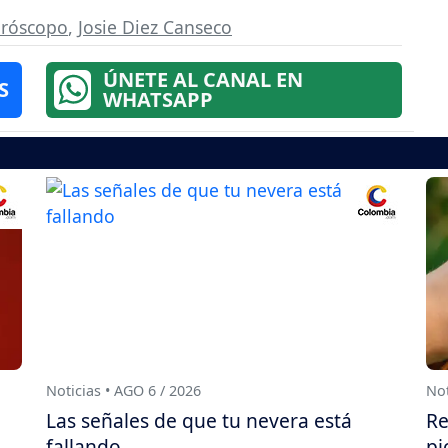
róscopo
,
Josie Diez Canseco
ÚNETE AL CANAL EN
S
WHATSAPP
Noticias • AGO 6 / 2026
Not
Las señales de que tu nevera está
Re
fallando
pi