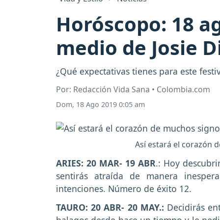
Horóscopo: 18 ag
medio de Josie D
¿Qué expectativas tienes para este festi
Por: Redacción Vida Sana • Colombia.com
Dom, 18 Ago 2019 0:05 am
Así estará el corazón d
ARIES: 20 MAR- 19 ABR
.: Hoy descubri
sentirás atraída de manera inesper
intenciones. Número de éxito 12.
TAURO: 20 ABR- 20 MAY.:
Decidirás en