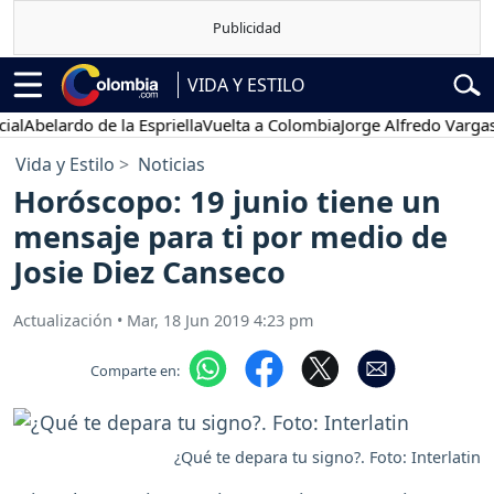
VIDA Y ESTILO
elardo de la Espriella
Vuelta a Colombia
Jorge Alfredo Vargas
Gust
Vida y Estilo
Noticias
Horóscopo: 19 junio tiene un
mensaje para ti por medio de
Josie Diez Canseco
Actualización
•
Mar, 18 Jun 2019 4:23 pm
Comparte en:
¿Qué te depara tu signo?. Foto: Interlatin