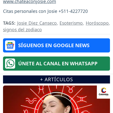
www.chateaconjosie.com
Citas personales con Josie +511-4227720
TAGS:
Josie Diez Canseco
,
Esoterismo
,
Horóscopo
,
signos del zodiaco
SÍGUENOS EN GOOGLE NEWS
ÚNETE AL CANAL EN WHATSAPP
+ ARTÍCULOS