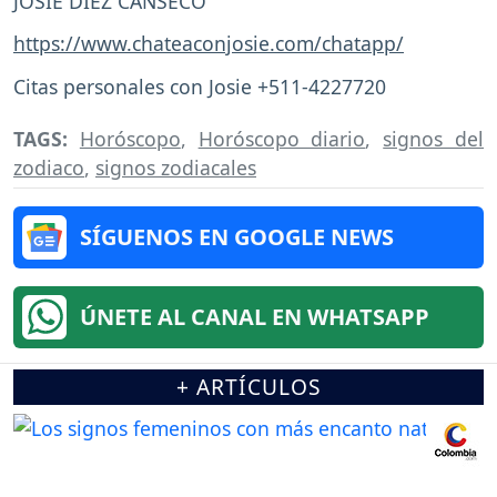
JOSIE DIEZ CANSECO
https://www.chateaconjosie.com/chatapp/
Citas personales con Josie +511-4227720
TAGS:
Horóscopo
,
Horóscopo diario
,
signos del
zodiaco
,
signos zodiacales
SÍGUENOS EN GOOGLE NEWS
ÚNETE AL CANAL EN WHATSAPP
+ ARTÍCULOS