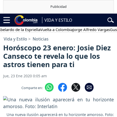
VIDA Y ESTILO
rdo de la Espriella
Vuelta a Colombia
Jorge Alfredo Vargas
Gustavo
Vida y Estilo
Noticias
Horóscopo 23 enero: Josie Diez
Canseco te revela lo que los
astros tienen para ti
Jue, 23 Ene 2020 0:05 am
Comparte en:
Una nueva ilusión aparecerá en tu horizonte amoroso. Foto: