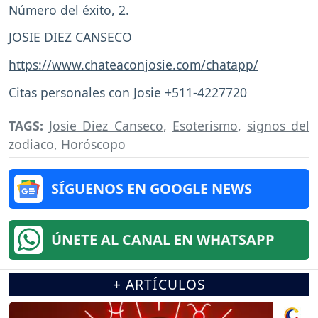
Número del éxito, 2.
JOSIE DIEZ CANSECO
https://www.chateaconjosie.com/chatapp/
Citas personales con Josie +511-4227720
TAGS:
Josie Diez Canseco
,
Esoterismo
,
signos del
zodiaco
,
Horóscopo
SÍGUENOS EN GOOGLE NEWS
ÚNETE AL CANAL EN WHATSAPP
+ ARTÍCULOS