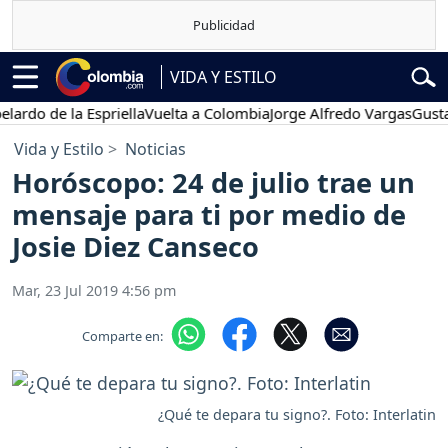
VIDA Y ESTILO
 de la Espriella
Vuelta a Colombia
Jorge Alfredo Vargas
Gustavo P
Vida y Estilo
Noticias
Horóscopo: 24 de julio trae un
mensaje para ti por medio de
Josie Diez Canseco
Mar, 23 Jul 2019 4:56 pm
Comparte en:
¿Qué te depara tu signo?. Foto: Interlatin