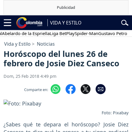
VIDA Y ESTILO
do de la Espriella
Liga BetPlay
Spider-Man
Gustavo Petro
Posesi
Vida y Estilo
Noticias
Horóscopo del lunes 26 de
febrero de Josie Diez Canseco
Dom, 25 Feb 2018 4:49 pm
Comparte en:
Foto: Pixabay
¿Sabes qué te depara el horóscopo? Josie Diez
Canseco te dice qué le espera a tu signo zodiacal