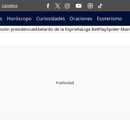
Cartelera
as
Horóscopo
Curiosidades
Oraciones
Esoterismo
sión presidencial
Abelardo de la Espriella
Liga BetPlay
Spider-Man