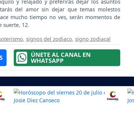
quilo y relajado y preferirás dejar los asuntos
utarás del amor sin dejar que temas molestos
e hace mucho tiempo no ves, serán momentos de
 suerte, 12.
soterismo
,
signos del zodiaco
,
signo zodiacal
ÚNETE AL CANAL EN
S
WHATSAPP