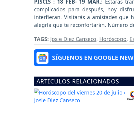
PISCIS
: 18 FEB- 19 MAR.:
Estarás tran
complicados para después, hoy disfr
interfieran. Visitarás a amistades qu
alegría que te reconfortarán. Número de
TAGS:
Josie Diez Canseco
,
Horóscopo
,
E
SÍGUENOS EN GOOGLE NEW
ARTÍCULOS RELACIONADOS