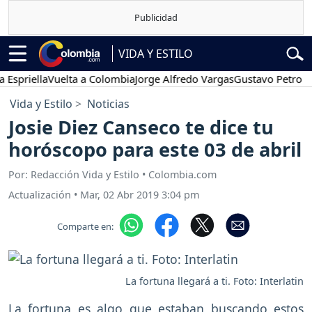
VIDA Y ESTILO
ella
Vuelta a Colombia
Jorge Alfredo Vargas
Gustavo Petro
Poses
Vida y Estilo
Noticias
Josie Diez Canseco te dice tu
horóscopo para este 03 de abril
Por: Redacción Vida y Estilo • Colombia.com
Actualización
•
Mar, 02 Abr 2019 3:04 pm
Comparte en:
La fortuna llegará a ti. Foto: Interlatin
La fortuna es algo que estaban buscando estos