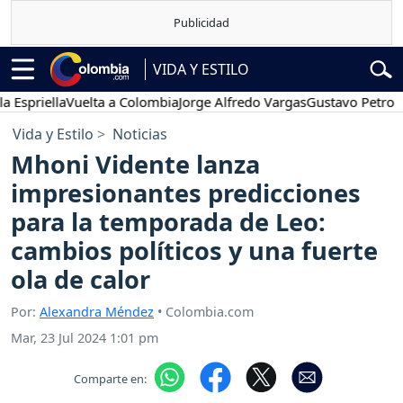
VIDA Y ESTILO
priella
Vuelta a Colombia
Jorge Alfredo Vargas
Gustavo Petro
Pos
Vida y Estilo
Noticias
Mhoni Vidente lanza
impresionantes predicciones
para la temporada de Leo:
cambios políticos y una fuerte
ola de calor
Por:
Alexandra Méndez
• Colombia.com
Mar, 23 Jul 2024 1:01 pm
Comparte en: