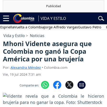
VIDA Y ESTILO
la
Vuelta a Colombia
Jorge Alfredo Vargas
Gustavo Petro
Posesió
Vida y Estilo
Noticias
Mhoni Vidente asegura que
Colombia no ganó la Copa
América por una brujería
Por:
Alexandra Méndez
• Colombia.com
Vie, 19 Jul 2024 7:31 am
Comparte en: