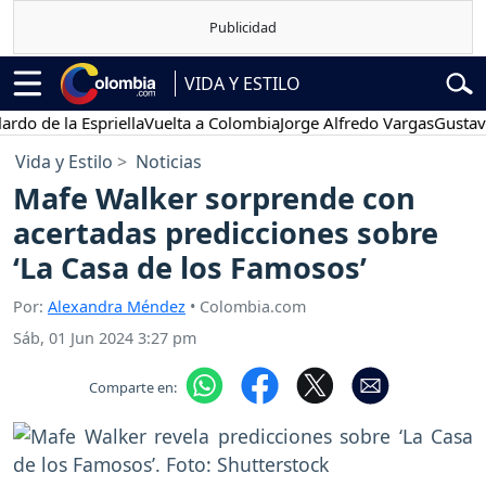
VIDA Y ESTILO
e la Espriella
Vuelta a Colombia
Jorge Alfredo Vargas
Gustavo Pet
Vida y Estilo
Noticias
Mafe Walker sorprende con
acertadas predicciones sobre
‘La Casa de los Famosos’
Por:
Alexandra Méndez
• Colombia.com
Sáb, 01 Jun 2024 3:27 pm
Comparte en: