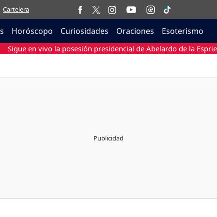
Cartelera
as
Horóscopo
Curiosidades
Oraciones
Esoterismo
Sigue en vivo la posesión presidencial de Abelardo de la Esprie