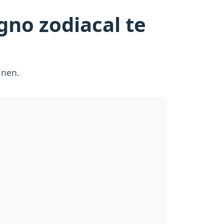
gno zodiacal te
inen.