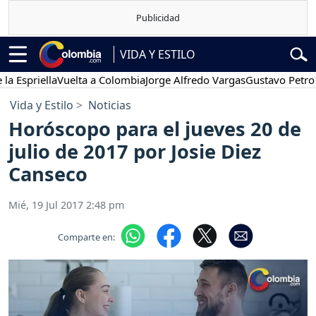
VIDA Y ESTILO
iella
Vuelta a Colombia
Jorge Alfredo Vargas
Gustavo Petro
Pose
Vida y Estilo
Noticias
Horóscopo para el jueves 20 de
julio de 2017 por Josie Diez
Canseco
Mié, 19 Jul 2017 2:48 pm
Comparte en: