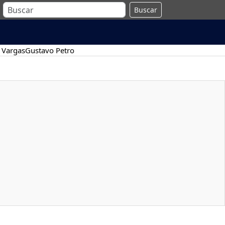
Buscar
 Vargas
Gustavo Petro