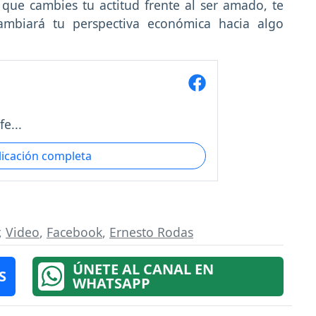
que cambies tu actitud frente al ser amado, te
ambiará tu perspectiva económica hacia algo
e...
licación completa
,
Video
,
Facebook
,
Ernesto Rodas
ÚNETE AL CANAL EN
S
WHATSAPP