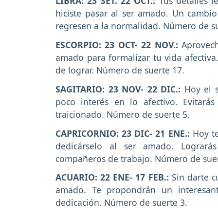
LIBRA: 23 SET. 22 OCT.:
Tus detalles l
hiciste pasar al ser amado. Un cambio 
regresen a la normalidad. Número de su
ESCORPIO: 23 OCT- 22 NOV.:
Aprovech
amado para formalizar tu vida afectiva.
de lograr. Número de suerte 17.
SAGITARIO: 23 NOV- 22 DIC.:
Hoy el s
poco interés en lo afectivo. Evitará
traicionado. Número de suerte 5.
CAPRICORNIO: 23 DIC- 21 ENE.:
Hoy t
dedicárselo al ser amado. Lograrás
compañeros de trabajo. Número de suer
ACUARIO: 22 ENE- 17 FEB.:
Sin darte c
amado. Te propondrán un interesa
dedicación. Número de suerte 3.