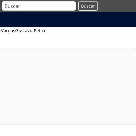
Buscar
 Vargas
Gustavo Petro