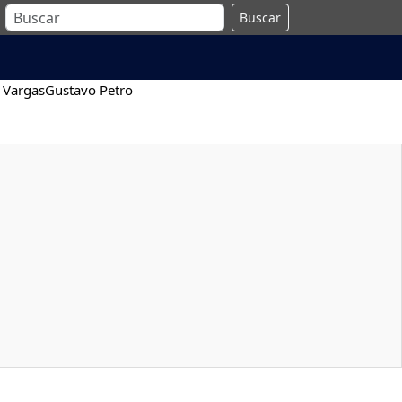
Buscar
 Vargas
Gustavo Petro