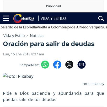
VIDA Y ESTILO
o de la Espriella
Vuelta a Colombia
Jorge Alfredo Vargas
Gustavo P
Vida y Estilo
Noticias
Oración para salir de deudas
Lun, 15 Ene 2018 8:37 am
Comparte en:
Foto: Pixabay
Pide a Dios paciencia y abundancia para que
puedas salir de tus deudas