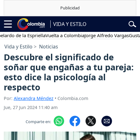
VIDA Y ESTILO
de la Espriella
Vuelta a Colombia
Jorge Alfredo Vargas
Gustavo Pe
Vida y Estilo
Noticias
Descubre el significado de
soñar que engañas a tu pareja:
esto dice la psicología al
respecto
Por:
Alexandra Méndez
• Colombia.com
Jue, 27 Jun 2024 11:40 am
Comparte en: