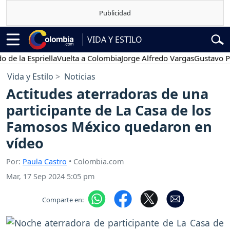
VIDA Y ESTILO
a Espriella
Vuelta a Colombia
Jorge Alfredo Vargas
Gustavo Petro
Vida y Estilo
Noticias
Actitudes aterradoras de una
participante de La Casa de los
Famosos México quedaron en
vídeo
Por:
Paula Castro
• Colombia.com
Mar, 17 Sep 2024 5:05 pm
Comparte en: