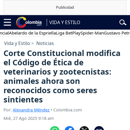
VIDA Y ESTILO
Abelardo de la Espriella
Liga BetPlay
Spider-Man
Gustavo Petro
Vida y Estilo
Noticias
Corte Constitucional modifica
el Código de Ética de
veterinarios y zootecnistas:
animales ahora son
reconocidos como seres
sintientes
Por:
Alexandra Méndez
• Colombia.com
Mié, 27 Ago 2025 9:18 am