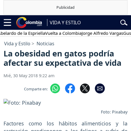
VIDA Y ESTILO
o de la Espriella
Vuelta a Colombia
Jorge Alfredo Vargas
Gustavo P
Vida y Estilo
Noticias
La obesidad en gatos podría
afectar su expectativa de vida
Mié, 30 May 2018 9:22 am
Comparte en:
Foto: Pixabay
Factores como los hábitos alimenticios y la
castración predisponen a los felinos a sufrir de