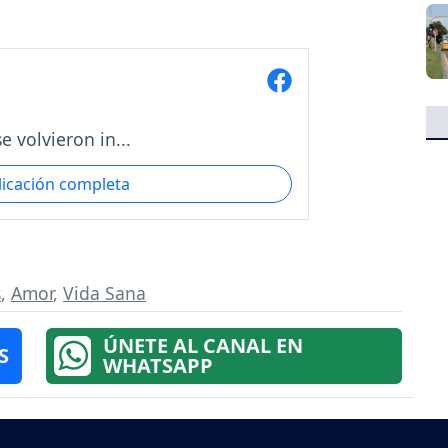
 volvieron in...
licación completa
s
,
Amor
,
Vida Sana
ÚNETE AL CANAL EN
S
WHATSAPP