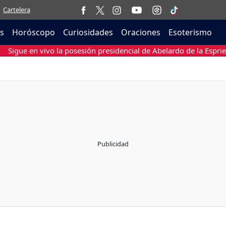
Cartelera
as
Horóscopo
Curiosidades
Oraciones
Esoterismo
Sigue en vivo la posesión presidencial de Abelardo de la Esprie