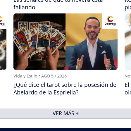
fallando
pi
Vida y Estilo • AGO 5 / 2026
Not
¿Qué dice el tarot sobre la posesión de
El
Abelardo de la Espriella?
ol
VER MÁS +