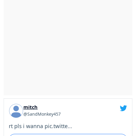
mitch
@SandMonkey457
rt pls i wanna pic.twitte...