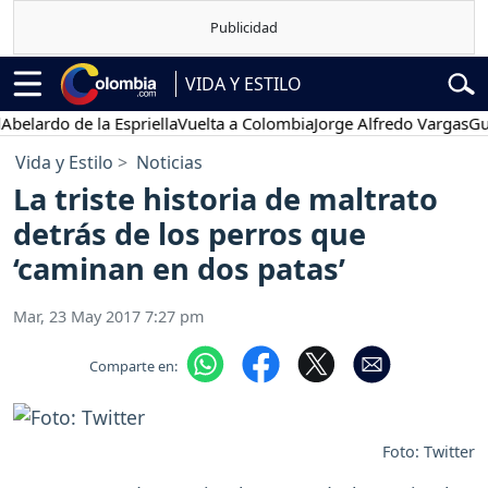
VIDA Y ESTILO
do de la Espriella
Vuelta a Colombia
Jorge Alfredo Vargas
Gustavo
Vida y Estilo
Noticias
La triste historia de maltrato
detrás de los perros que
‘caminan en dos patas’
Mar, 23 May 2017 7:27 pm
Comparte en:
Foto: Twitter