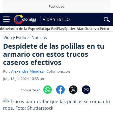
VIDA Y ESTILO
lardo de la Espriella
Liga BetPlay
Spider-Man
Gustavo Petro
Pos
Vida y Estilo
Noticias
Despídete de las polillas en tu
armario con estos trucos
caseros efectivos
Por:
Alexandra Méndez
• Colombia.com
Jue, 18 Jul 2024 10:33 am
Comparte en: