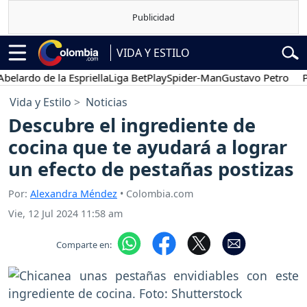
VIDA Y ESTILO
rdo de la Espriella
Liga BetPlay
Spider-Man
Gustavo Petro
Poses
Vida y Estilo
Noticias
Descubre el ingrediente de
cocina que te ayudará a lograr
un efecto de pestañas postizas
Por:
Alexandra Méndez
• Colombia.com
Vie, 12 Jul 2024 11:58 am
Comparte en: