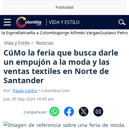
VIDA Y ESTILO
riella
Vuelta a Colombia
Jorge Alfredo Vargas
Gustavo Petro
Pos
Vida y Estilo
Noticias
CúMo la feria que busca darle
un empujón a la moda y las
ventas textiles en Norte de
Santander
Por:
Paula Castro
• Colombia.com
Jue, 05 Sep 2024 10:43 am
Comparte en: