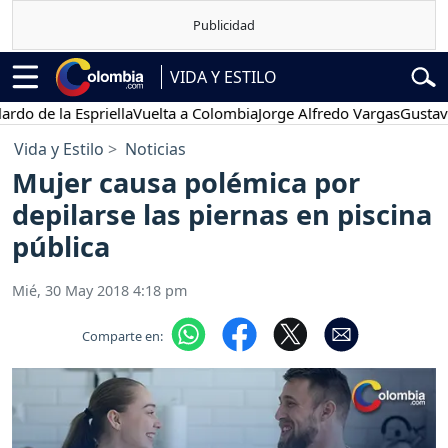
VIDA Y ESTILO
 la Espriella
Vuelta a Colombia
Jorge Alfredo Vargas
Gustavo Petr
Vida y Estilo
Noticias
Mujer causa polémica por
depilarse las piernas en piscina
pública
Mié, 30 May 2018 4:18 pm
Comparte en: