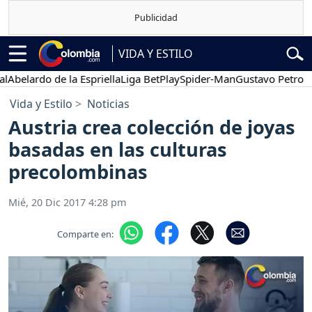
VIDA Y ESTILO
ardo de la Espriella
Liga BetPlay
Spider-Man
Gustavo Petro
Pose
Vida y Estilo
Noticias
Austria crea colección de joyas
basadas en las culturas
precolombinas
Mié, 20 Dic 2017 4:28 pm
Comparte en: