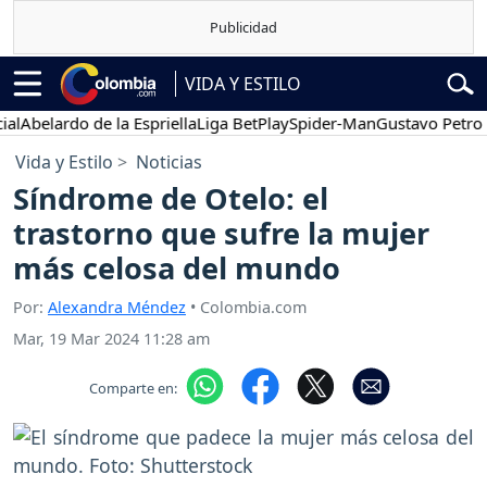
VIDA Y ESTILO
elardo de la Espriella
Liga BetPlay
Spider-Man
Gustavo Petro
Pos
Vida y Estilo
Noticias
Síndrome de Otelo: el
trastorno que sufre la mujer
más celosa del mundo
Por:
Alexandra Méndez
• Colombia.com
Mar, 19 Mar 2024 11:28 am
Comparte en: