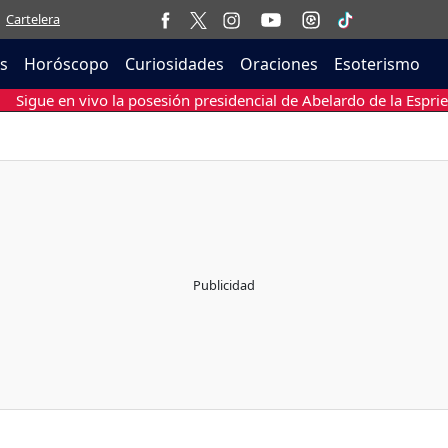
Cartelera
as
Horóscopo
Curiosidades
Oraciones
Esoterismo
Sigue en vivo la posesión presidencial de Abelardo de la Esprie