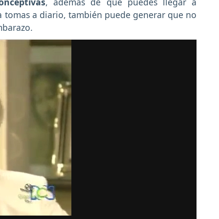
onceptivas
, además de que puedes llegar a
la tomas a diario, también puede generar que no
mbarazo.