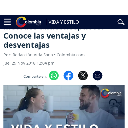
rdo de la Espriella
Vuelta a Colombia
Jorge Alfredo Vargas
Gustavo
VIDA Y ESTILO
Métodos anticonceptivos:
Conoce las ventajas y
desventajas
Por: Redacción Vida Sana • Colombia.com
Jue, 29 Nov 2018 12:04 pm
Comparte en: