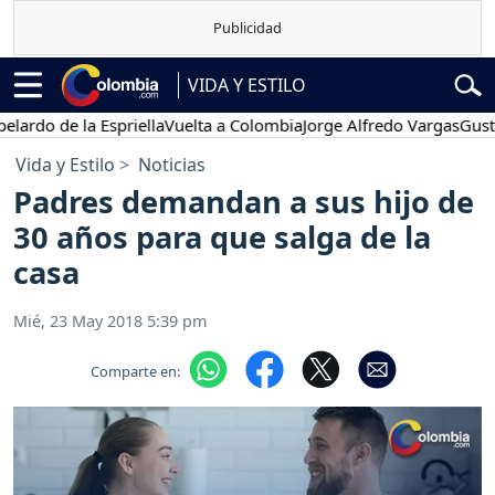
VIDA Y ESTILO
de la Espriella
Vuelta a Colombia
Jorge Alfredo Vargas
Gustavo Pet
Vida y Estilo
Noticias
Padres demandan a sus hijo de
30 años para que salga de la
casa
Mié, 23 May 2018 5:39 pm
Comparte en: