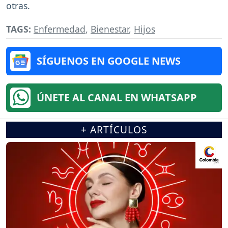
otras.
TAGS:
Enfermedad
,
Bienestar
,
Hijos
SÍGUENOS EN GOOGLE NEWS
ÚNETE AL CANAL EN WHATSAPP
+ ARTÍCULOS