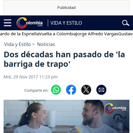
VIDA Y ESTILO
 la Espriella
Vuelta a Colombia
Jorge Alfredo Vargas
Gustavo Petr
Vida y Estilo
Noticias
Dos décadas han pasado de 'la
barriga de trapo'
Mié, 29 Nov 2017 11:23 pm
Comparte en: