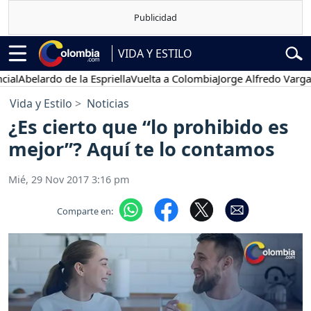
VIDA Y ESTILO
lardo de la Espriella
Vuelta a Colombia
Jorge Alfredo Vargas
Gusta
Vida y Estilo
Noticias
¿Es cierto que “lo prohibido es
mejor”? Aquí te lo contamos
Mié, 29 Nov 2017 3:16 pm
Comparte en: