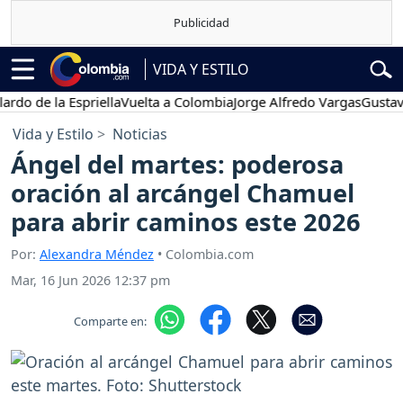
VIDA Y ESTILO
e la Espriella
Vuelta a Colombia
Jorge Alfredo Vargas
Gustavo Petr
Vida y Estilo
Noticias
Ángel del martes: poderosa
oración al arcángel Chamuel
para abrir caminos este 2026
Por:
Alexandra Méndez
• Colombia.com
Mar, 16 Jun 2026 12:37 pm
Comparte en: