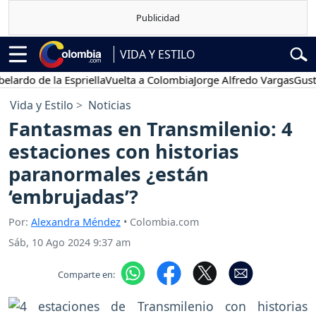
VIDA Y ESTILO
o de la Espriella
Vuelta a Colombia
Jorge Alfredo Vargas
Gustavo P
Vida y Estilo
Noticias
Fantasmas en Transmilenio: 4
estaciones con historias
paranormales ¿están
‘embrujadas’?
Por:
Alexandra Méndez
• Colombia.com
Sáb, 10 Ago 2024 9:37 am
Comparte en: